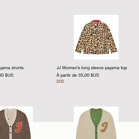
perçu rapide
Aperçu rapide
jama shorts
JJ Women’s long sleeve pajama top
nel
Prix promotionnel
00 $US
À partir de
35,00 $US
200