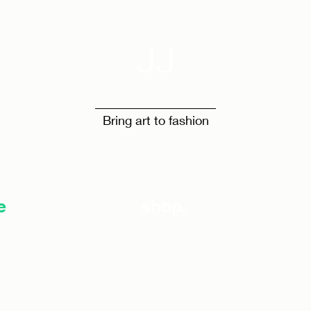
JJ
Bring art to fashion
e
shop.