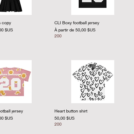
perçu rapide
Aperçu rapide
s copy
CLI Boxy football jersey
nel
Prix promotionnel
00 $US
À partir de
50,00 $US
200
perçu rapide
Aperçu rapide
otball jersey
Heart button shirt
nel
Prix
00 $US
50,00 $US
200