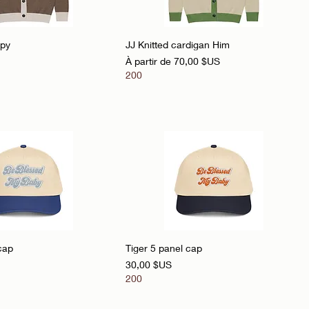
perçu rapide
Aperçu rapide
opy
JJ Knitted cardigan Him
Prix promotionnel
À partir de
70,00 $US
200
perçu rapide
Aperçu rapide
cap
Tiger 5 panel cap
Prix
30,00 $US
200