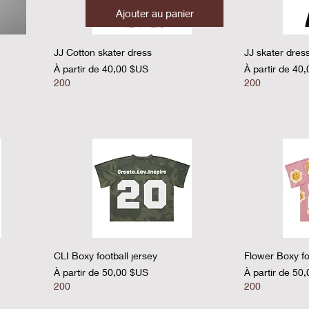
Ajouter au panier
Aperçu rapide
A
JJ Cotton skater dress
JJ skater dres
Prix promotionnel
Prix promotion
À partir de
40,00 $US
À partir de
40,
200
200
Aperçu rapide
A
CLI Boxy football jersey
Flower Boxy fo
Prix promotionnel
Prix promotion
À partir de
50,00 $US
À partir de
50,
200
200