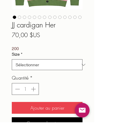
JJ cardigan Her
Prix
70,00 $US
200
Size
*
Quantité
*
Ajouter au panier
Commander et payer